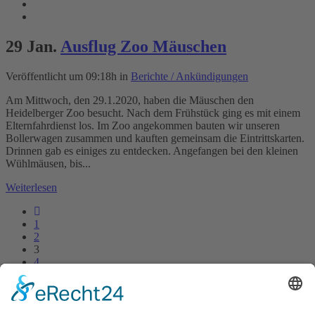
29 Jan.
Ausflug Zoo Mäuschen
Veröffentlicht um 09:18h
in
Berichte / Ankündigungen
Am Mittwoch, den 29.1.2020, haben die Mäuschen den
Heidelberger Zoo besucht. Nach dem Frühstück ging es mit einem
Elternfahrdienst los. Im Zoo angekommen bauten wir unseren
Bollerwagen zusammen und kauften gemeinsam die Eintrittskarten.
Drinnen gab es einiges zu entdecken. Angefangen bei den kleinen
Wühlmäusen, bis...
Weiterlesen
1
2
3
4
Kurzinfo