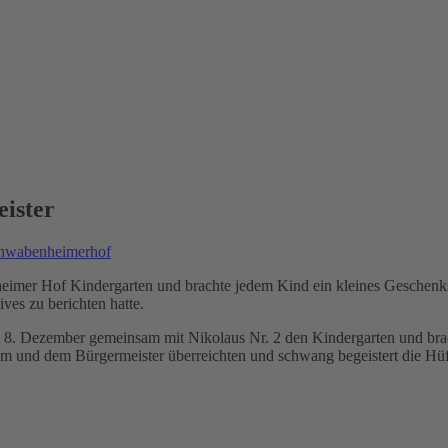
ister
hwabenheimerhof
mer Hof Kindergarten und brachte jedem Kind ein kleines Geschenksä
ves zu berichten hatte.
8. Dezember gemeinsam mit Nikolaus Nr. 2 den Kindergarten und bra
ihm und dem Bürgermeister überreichten und schwang begeistert die Hüf