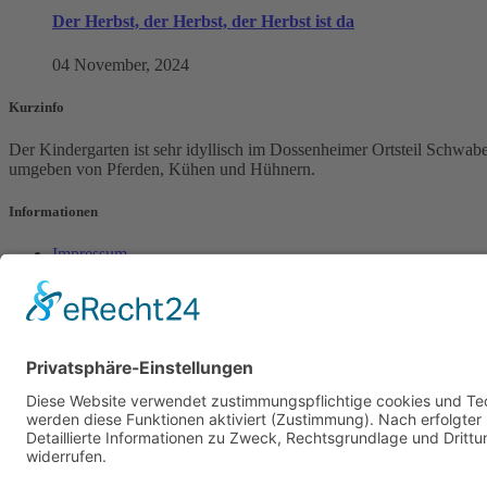
Der Herbst, der Herbst, der Herbst ist da
04 November, 2024
Kurzinfo
Der Kindergarten ist sehr idyllisch im Dossenheimer Ortsteil Schw
umgeben von Pferden, Kühen und Hühnern.
Informationen
Impressum
Datenschutzerklärung
Instagram
Kontakt
Kindergarten Schwabenheimer Hof e.V.
Ortsstraße 10
69221 Dossenheim
Tel.: +49 (0) 62 21 / 86 01 65
E-Mail:
info@kiga-schwabenheimerhof.de