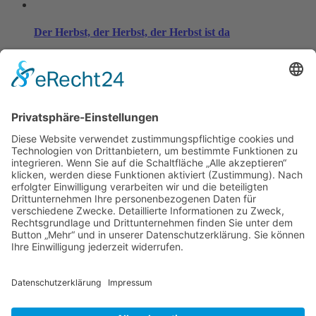
Der Herbst, der Herbst, der Herbst ist da
04 November, 2024
Kurzinfo
Der Kindergarten ist sehr idyllisch im Dossenheimer Ortsteil
Schwabenheimer Hof gelegen. Man findet uns unweit vom Neckar
in einer Ansammlung weniger Häuser, inmitten von Wiesen und
Feldern, umgeben von Pferden, Kühen und Hühnern.
Informationen
Impressum
Datenschutzerklärung
Instagram
Kontakt
Kindergarten Schwabenheimer Hof e.V.
Ortsstraße 10